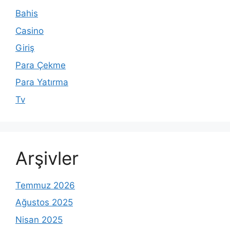
Bahis
Casino
Giriş
Para Çekme
Para Yatırma
Tv
Arşivler
Temmuz 2026
Ağustos 2025
Nisan 2025