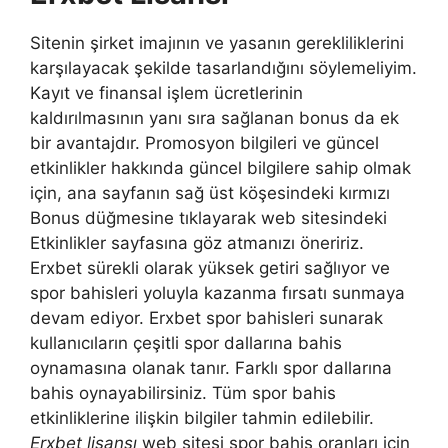
Sitenin şirket imajının ve yasanın gerekliliklerini
karşılayacak şekilde tasarlandığını söylemeliyim.
Kayıt ve finansal işlem ücretlerinin
kaldırılmasının yanı sıra sağlanan bonus da ek
bir avantajdır. Promosyon bilgileri ve güncel
etkinlikler hakkında güncel bilgilere sahip olmak
için, ana sayfanın sağ üst köşesindeki kırmızı
Bonus düğmesine tıklayarak web sitesindeki
Etkinlikler sayfasına göz atmanızı öneririz.
Erxbet sürekli olarak yüksek getiri sağlıyor ve
spor bahisleri yoluyla kazanma fırsatı sunmaya
devam ediyor. Erxbet spor bahisleri sunarak
kullanıcıların çeşitli spor dallarına bahis
oynamasına olanak tanır. Farklı spor dallarına
bahis oynayabilirsiniz. Tüm spor bahis
etkinliklerine ilişkin bilgiler tahmin edilebilir.
Erxbet lisansı
web sitesi spor bahis oranları için