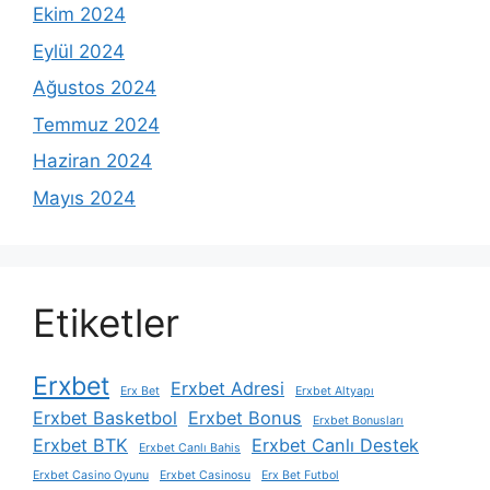
Ekim 2024
Eylül 2024
Ağustos 2024
Temmuz 2024
Haziran 2024
Mayıs 2024
Etiketler
Erxbet
Erxbet Adresi
Erx Bet
Erxbet Altyapı
Erxbet Basketbol
Erxbet Bonus
Erxbet Bonusları
Erxbet BTK
Erxbet Canlı Destek
Erxbet Canlı Bahis
Erxbet Casino Oyunu
Erxbet Casinosu
Erx Bet Futbol