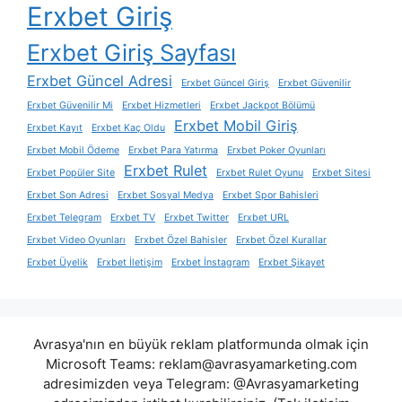
Erxbet Giriş
Erxbet Giriş Sayfası
Erxbet Güncel Adresi
Erxbet Güncel Giriş
Erxbet Güvenilir
Erxbet Güvenilir Mi
Erxbet Hizmetleri
Erxbet Jackpot Bölümü
Erxbet Mobil Giriş
Erxbet Kayıt
Erxbet Kaç Oldu
Erxbet Mobil Ödeme
Erxbet Para Yatırma
Erxbet Poker Oyunları
Erxbet Rulet
Erxbet Popüler Site
Erxbet Rulet Oyunu
Erxbet Sitesi
Erxbet Son Adresi
Erxbet Sosyal Medya
Erxbet Spor Bahisleri
Erxbet Telegram
Erxbet TV
Erxbet Twitter
Erxbet URL
Erxbet Video Oyunları
Erxbet Özel Bahisler
Erxbet Özel Kurallar
Erxbet Üyelik
Erxbet İletişim
Erxbet İnstagram
Erxbet Şikayet
Avrasya'nın en büyük reklam platformunda olmak için
Microsoft Teams:
reklam@avrasyamarketing.com
adresimizden veya Telegram: @Avrasyamarketing