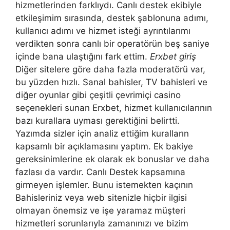
hizmetlerinden farklıydı. Canlı destek ekibiyle
etkileşimim sırasında, destek şablonuna adımı,
kullanıcı adımı ve hizmet isteği ayrıntılarımı
verdikten sonra canlı bir operatörün beş saniye
içinde bana ulaştığını fark ettim.
Erxbet giriş
Diğer sitelere göre daha fazla moderatörü var,
bu yüzden hızlı. Sanal bahisler, TV bahisleri ve
diğer oyunlar gibi çeşitli çevrimiçi casino
seçenekleri sunan Erxbet, hizmet kullanıcılarının
bazı kurallara uyması gerektiğini belirtti.
Yazımda sizler için analiz ettiğim kuralların
kapsamlı bir açıklamasını yaptım. Ek bakiye
gereksinimlerine ek olarak ek bonuslar ve daha
fazlası da vardır. Canlı Destek kapsamına
girmeyen işlemler. Bunu istemekten kaçının
Bahisleriniz veya web sitenizle hiçbir ilgisi
olmayan önemsiz ve işe yaramaz müşteri
hizmetleri sorunlarıyla zamanınızı ve bizim