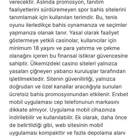
verecektir. Aslında promosyon, tanıtım
faaliyetlerini sürdüremeyen spor bahis sitelerini
tanımlamak için kullanılan terimdir. Bu, tenis
oyunu ilerledikçe bahis oynamanıza ve seçimler
yapmanıza olanak tanır. Yasal olarak faaliyet
göstermeye yetkili casinolar, kullanıcılar için
minimum 18 yaşını ve para yatırma ve çekme
olanağını içeren bu finansal istikrar güvencesine
sahiptir. Ülkemizdeki casino siteleri yalnızca
yasaları çiğneyen yabancı kuruluşlar tarafından
işletilmektedir. Sitenin güvenilirliği, yalnızca
doğrudan ve özel kanallar aracılığıyla sunulan
ücretsiz bahis promosyonundan etkilenir. Erxbet
mobil uygulaması cep telefonunun markasını
dikkate almıyor. Uygulama mobil cihazınıza
indirilebilir ve kullanılabilir. Ek olarak, daha önce
de belirtildiği gibi, web sitesinin mobil
uygulaması kompakttır ve fazla depolama alanı