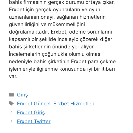
bahis firmasının gerçek durumu ortaya çıkar.
Erxbet için gerçek oyuncuların ve oyun
uzmanlarının onayı, sağlanan hizmetlerin
güvenilirliğini ve mükemmelliğini
doğrulamaktadır. Erxbet, ödeme sorunlarını
kapsamlı bir şekilde inceleyip çözerek diğer
bahis şirketlerinin önünde yer alıyor.
İncelemelerin çoğunlukla olumlu olması
nedeniyle bahis şirketinin Erxbet para çekme
işlemleriyle ilgilenme konusunda iyi bir itibarı
var.
Kategoriler
Giriş
Etiketler
Erxbet Güncel
,
Erxbet Hizmetleri
Erxbet Giriş
Erxbet Twitter