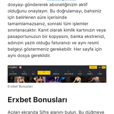
dosyayı göndererek aboneliğinizin aktif
olduğunu onaylayın. Bu doğrulamayı, bahsiniz
için belirlenen süre içerisinde
tamamlamazsanız, sonraki tüm işlemler
sınırlanacaktır. Kanıt olarak kimlik kartınızın veya
pasaportunuzun bir kopyasını, banka ekstrenizi,
adınızın yazılı olduğu faturanızı ve aynı resmi
belgeyi göstermeniz gerekebilir. Her sayfa için
aynı dosya gereklidir.
Erxbet Bonusları
Erxbet Bonusları
Açılan ekranda Şifre alanını bulun. Bu düğmeye