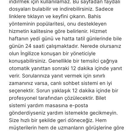
indirmek için kullanılamaz. Bu sayfadan faydalı
dosyaları bulabilir ve indirebilirsiniz. Sadece
linklere tıklayın ve keyfini çıkarın. Bahis
yönteminin popülaritesi, onu destekleyen
hizmetin kalitesine göre belirlenir. Hizmet
haftanın yedi günü ve hatta tatil günlerinde bile
günün 24 saati çalışmaktadır. Nerede olursanız
olun İngilizce konuşan bir yöneticiyle
konuşabilirsiniz. Genellikle bir temsilci çağrıya
otomatik yanıttan sonraki 12 dakika içinde yanıt
verir. Sorularınıza yanıt vermek için sınırlı
zamanınız varsa, canlı sohbet sistemi en iyi
seçenektir. Sorun yaklaşık 12 dakika içinde bir
profesyonel tarafından çözülecektir. Bilet
sistemi yardım masasına e-posta
gönderdiyseniz yardım istemekte gecikmeyin.
Size hızlı bir şekilde geri döneceğiz. Hem
müşterilerin hem de uzmanların görüşlerine göre