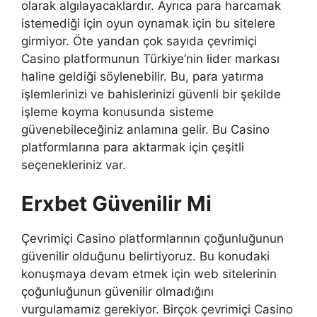
olarak algılayacaklardır. Ayrıca para harcamak
istemediği için oyun oynamak için bu sitelere
girmiyor. Öte yandan çok sayıda çevrimiçi
Casino platformunun Türkiye’nin lider markası
haline geldiği söylenebilir. Bu, para yatırma
işlemlerinizi ve bahislerinizi güvenli bir şekilde
işleme koyma konusunda sisteme
güvenebileceğiniz anlamına gelir. Bu Casino
platformlarına para aktarmak için çeşitli
seçenekleriniz var.
Erxbet Güvenilir Mi
Çevrimiçi Casino platformlarının çoğunluğunun
güvenilir olduğunu belirtiyoruz. Bu konudaki
konuşmaya devam etmek için web sitelerinin
çoğunluğunun güvenilir olmadığını
vurgulamamız gerekiyor. Birçok çevrimiçi Casino