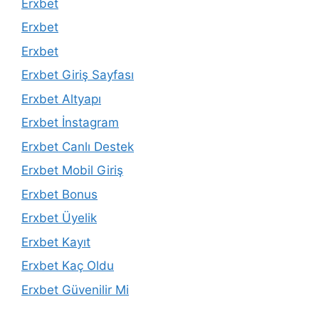
Erxbet
Erxbet
Erxbet
Erxbet Giriş Sayfası
Erxbet Altyapı
Erxbet İnstagram
Erxbet Canlı Destek
Erxbet Mobil Giriş
Erxbet Bonus
Erxbet Üyelik
Erxbet Kayıt
Erxbet Kaç Oldu
Erxbet Güvenilir Mi