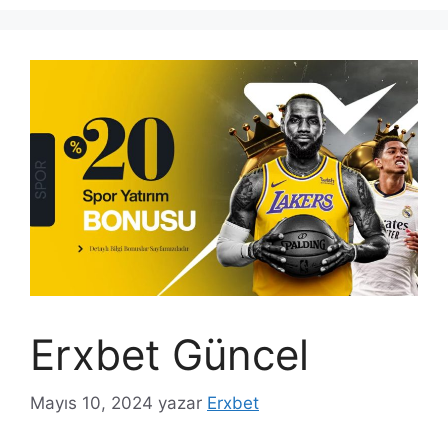
Erxbet Güncel
Mayıs 10, 2024
yazar
Erxbet