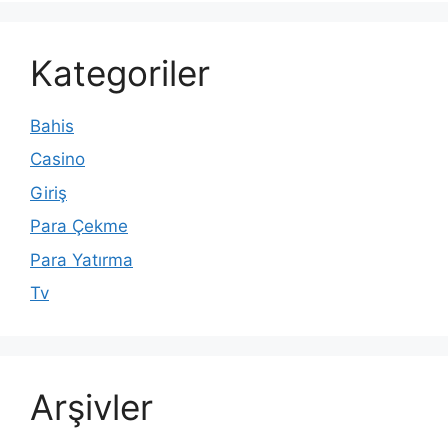
Kategoriler
Bahis
Casino
Giriş
Para Çekme
Para Yatırma
Tv
Arşivler