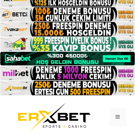
İçeriğe
atla
Menü