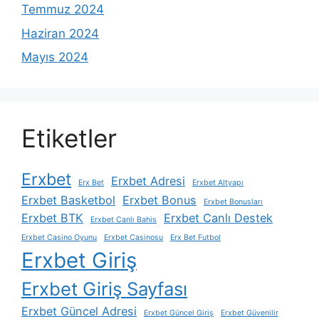
Temmuz 2024
Haziran 2024
Mayıs 2024
Etiketler
Erxbet
Erxbet Adresi
Erx Bet
Erxbet Altyapı
Erxbet Basketbol
Erxbet Bonus
Erxbet Bonusları
Erxbet BTK
Erxbet Canlı Destek
Erxbet Canlı Bahis
Erxbet Casino Oyunu
Erxbet Casinosu
Erx Bet Futbol
Erxbet Giriş
Erxbet Giriş Sayfası
Erxbet Güncel Adresi
Erxbet Güncel Giriş
Erxbet Güvenilir