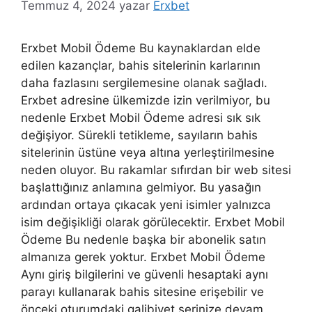
Temmuz 4, 2024
yazar
Erxbet
Erxbet Mobil Ödeme Bu kaynaklardan elde
edilen kazançlar, bahis sitelerinin karlarının
daha fazlasını sergilemesine olanak sağladı.
Erxbet adresine ülkemizde izin verilmiyor, bu
nedenle Erxbet Mobil Ödeme adresi sık sık
değişiyor. Sürekli tetikleme, sayıların bahis
sitelerinin üstüne veya altına yerleştirilmesine
neden oluyor. Bu rakamlar sıfırdan bir web sitesi
başlattığınız anlamına gelmiyor. Bu yasağın
ardından ortaya çıkacak yeni isimler yalnızca
isim değişikliği olarak görülecektir. Erxbet Mobil
Ödeme Bu nedenle başka bir abonelik satın
almanıza gerek yoktur. Erxbet Mobil Ödeme
Aynı giriş bilgilerini ve güvenli hesaptaki aynı
parayı kullanarak bahis sitesine erişebilir ve
önceki oturumdaki galibiyet serinize devam