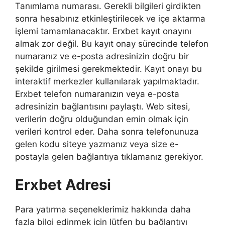
Tanımlama numarası. Gerekli bilgileri girdikten
sonra hesabınız etkinleştirilecek ve içe aktarma
işlemi tamamlanacaktır. Erxbet kayıt onayını
almak zor değil. Bu kayıt onay sürecinde telefon
numaranız ve e-posta adresinizin doğru bir
şekilde girilmesi gerekmektedir. Kayıt onayı bu
interaktif merkezler kullanılarak yapılmaktadır.
Erxbet telefon numaranızın veya e-posta
adresinizin bağlantısını paylaştı. Web sitesi,
verilerin doğru olduğundan emin olmak için
verileri kontrol eder. Daha sonra telefonunuza
gelen kodu siteye yazmanız veya size e-
postayla gelen bağlantıya tıklamanız gerekiyor.
Erxbet Adresi
Para yatırma seçeneklerimiz hakkında daha
fazla bilgi edinmek için lütfen bu bağlantıyı