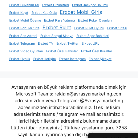
Erxbet Güvenilir Mi
Erxbet Hizmetleri
Erxbet Jackpot Bölümü
Erxbet Mobil Giriş
Erxbet Kayıt
Erxbet Kaç Oldu
Erxbet Mobil Ödeme
Erxbet Para Yatırma
Erxbet Poker Oyunları
Erxbet Rulet
Erxbet Popüler Site
Erxbet Rulet Oyunu
Erxbet Sitesi
Erxbet Son Adresi
Erxbet Sosyal Medya
Erxbet Spor Bahisleri
Erxbet Telegram
Erxbet TV
Erxbet Twitter
Erxbet URL
Erxbet Video Oyunları
Erxbet Özel Bahisler
Erxbet Özel Kurallar
Erxbet Üyelik
Erxbet İletişim
Erxbet İnstagram
Erxbet Şikayet
Avrasya'nın en büyük reklam platformunda olmak için
Microsoft Teams:
reklam@avrasyamarketing.com
adresimizden veya Telegram: @Avrasyamarketing
adresimizden irtibat kurabilirsiniz. (Tek iletişim
adreslerimiz teams / telegram ve mail adresimizdir.
Harici hiçbir iletişim adresimiz bulunmamaktadır.
Lütfen itibar etmeyiniz.) Türkiye yasalarına göre 7258
sayılı kanun uyarınca yasa dışı bahis oynamanın