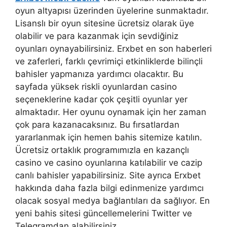
oyun altyapısı üzerinden üyelerine sunmaktadır.
Lisanslı bir oyun sitesine ücretsiz olarak üye
olabilir ve para kazanmak için sevdiğiniz
oyunları oynayabilirsiniz. Erxbet en son haberleri
ve zaferleri, farklı çevrimiçi etkinliklerde bilinçli
bahisler yapmanıza yardımcı olacaktır. Bu
sayfada yüksek riskli oyunlardan casino
seçeneklerine kadar çok çeşitli oyunlar yer
almaktadır. Her oyunu oynamak için her zaman
çok para kazanacaksınız. Bu fırsatlardan
yararlanmak için hemen bahis sitemize katılın.
Ücretsiz ortaklık programımızla en kazançlı
casino ve casino oyunlarına katılabilir ve cazip
canlı bahisler yapabilirsiniz. Site ayrıca Erxbet
hakkında daha fazla bilgi edinmenize yardımcı
olacak sosyal medya bağlantıları da sağlıyor. En
yeni bahis sitesi güncellemelerini Twitter ve
Telegramdan alabilirsiniz.