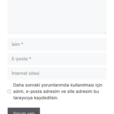
İsim
E-
posta
İnternet
sitesi
Daha sonraki yorumlarımda kullanılması için
adım, e-posta adresim ve site adresim bu
tarayıcıya kaydedilsin.